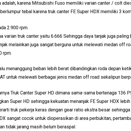
 adalah, karena Mitsubishi Fuso memiliki varian canter / colt
erlumpur tebal karena truk canter FE Super HDX memiliki 3 kom
ada 2.900 rpm.
a varian truk canter yaitu 6.666 Sehingga daya tanjak juga paling
njak melainkan juga sangat berguna untuk melewati medan off ro
0 rpm.
lalu menanggung beban lebih berat dibandingkan roda depan ket
AT untuk melewati berbagai jenis medan off road sekalipun ber
rnya Truk Canter Super HD dimana sama-sama bertenaga 136 PS
dingkan Super HD sehingga kekuatan menanjak FE Super HDX lebih 
erarti truk pekerja keras dengan gear ratio ekstra besar sehingga
HDX sangat cocok untuk dioperasikan di area perbukitan, pertamb
dan tidak jarang masih belum beraspal.