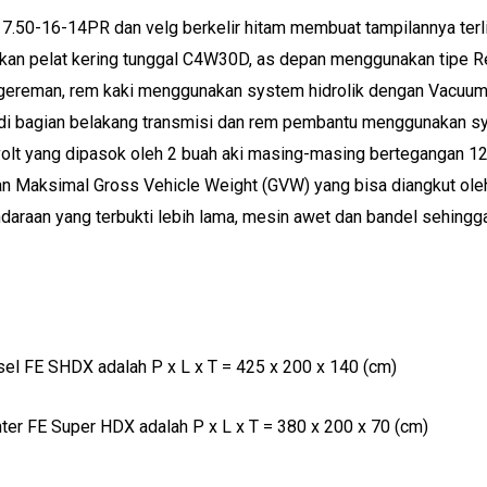
50-16-14PR dan velg berkelir hitam membuat tampilannya terliha
nakan pelat kering tunggal C4W30D, as depan menggunakan tipe 
ngereman, rem kaki menggunakan system hidrolik dengan Vacuum 
 di bagian belakang transmisi dan rem pembantu menggunakan 
olt yang dipasok oleh 2 buah aki masing-masing bertegangan 12 v
n Maksimal Gross Vehicle Weight (GVW) yang bisa diangkut oleh 
ndaraan yang terbukti lebih lama, mesin awet dan bandel sehingga
sel FE SHDX adalah P x L x T = 425 x 200 x 140 (cm)
ter FE Super HDX adalah P x L x T = 380 x 200 x 70 (cm)