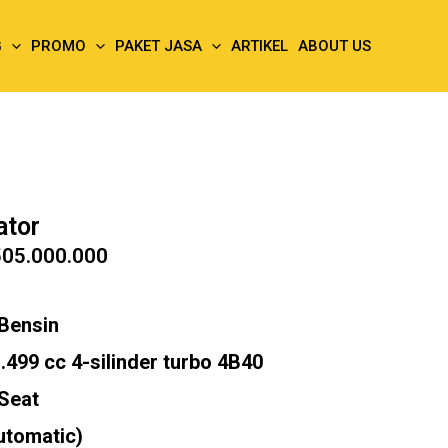
G
PROMO
PAKET JASA
ARTIKEL
ABOUT US
ator
505.000.000
Bensin
.499 cc 4-silinder turbo 4B40
 Seat
utomatic)